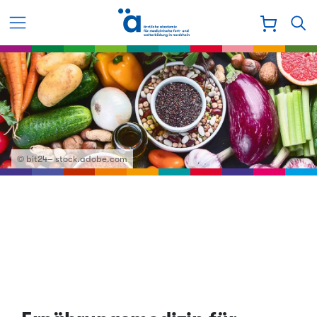
© bit24– stock.adobe.com