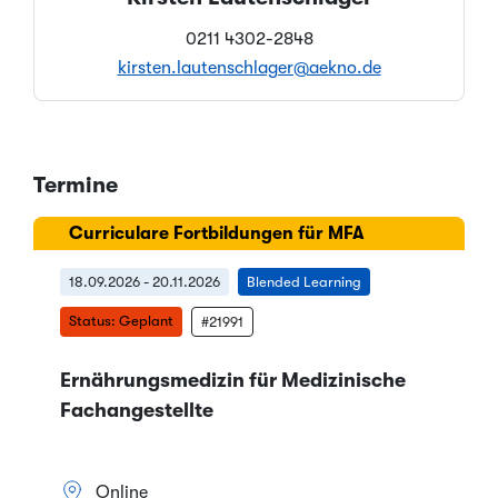
0211 4302-2848
kirsten.lautenschlager@aekno.de
Termine
Lädt...
Curriculare Fortbildungen für MFA
Aktuell liegen keine Termine vor oder der
18.09.2026 - 20.11.2026
Blended Learning
Fehler
passende Termin ist nicht dabei? Wir
Status: Geplant
#21991
benachrichtigen Sie gerne, sobald neue Termine
feststehen.
Ernährungsmedizin für Medizinische
Fachangestellte
Interessentenliste
Online