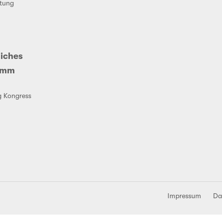
tung
liches
amm
g Kongress
Impressum
Da