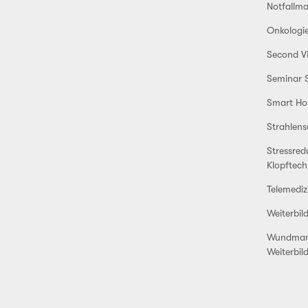
Notfallm
Onkologie
Second Vi
Seminar S
Smart Hos
Strahlens
Stressred
Klopftech
Telemediz
Weiterbil
Wundman
Weiterbil