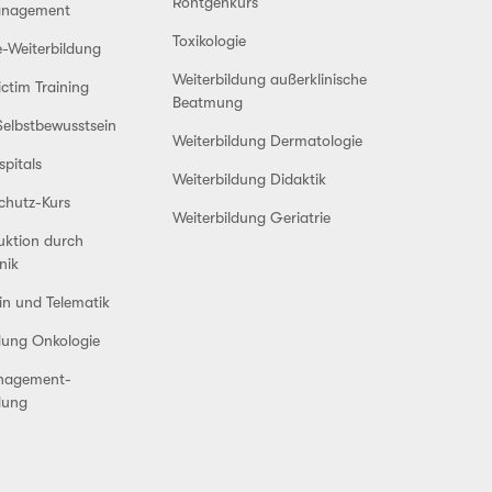
Röntgenkurs
anagement
Toxikologie
-Weiterbildung
Weiterbildung außerklinische
ctim Training
Beatmung
elbstbewusstsein
Weiterbildung Dermatologie
pitals
Weiterbildung Didaktik
chutz-Kurs
Weiterbildung Geriatrie
uktion durch
nik
in und Telematik
dung Onkologie
agement-
dung