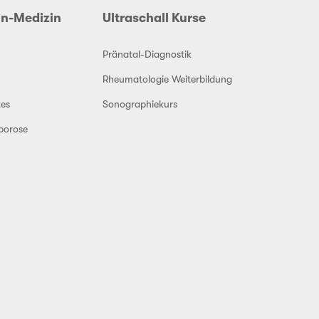
in-Medizin
Ultraschall Kurse
Pränatal-Diagnostik
Rheumatologie Weiterbildung
es
Sonographiekurs
porose