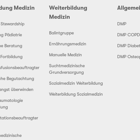
ldung Medizin
Weiterbildung
Allgeme
Medizin
c Stewardship
DMP
Balintgruppe
ng Pädiatrie
DMP COPD
Ernährungsmedizin
he Beratung
DMP Diabet
Manuelle Medizin
-Fortbildung
DMP Osteo
Suchtmedizinische
sfusionsbeauftragter
Grundversorgung
sche Begutachtung
Sozialmedizin Weiterbildung
angst überwinden
Weiterbildung Sozialmedizin
aumatologie
dung
tationsbeauftragter
edizinische