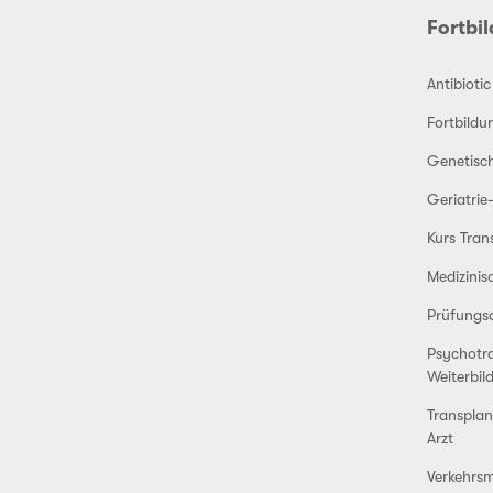
Fortbi
Antibioti
Fortbildu
Genetisc
Geriatrie
Kurs Tran
Medizini
Prüfungs
Psychotr
Weiterbil
Transplan
Arzt
Verkehrsm