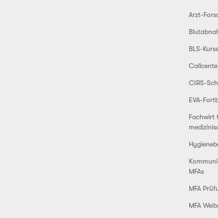
Arzt-For
Blutabna
BLS-Kurs
Callcente
CIRS-Sch
EVA-Fortb
Fachwirt 
medizinis
Hygieneb
Kommunika
MFAs
MFA Prüf
MFA Weit