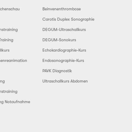
eichenschau
Beinvenenthrombose
Carotis Duplex Sonographie
nstraining
DEGUM-Ultraschallkurs
Training
DEGUM-Sonokurs
llkurs
Echokardiographie-Kurs
enreanimation
Endosonographie-Kurs
PAVK Diagnostik
ing
Ultraschallkurs Abdomen
straining
ung Notaufnahme