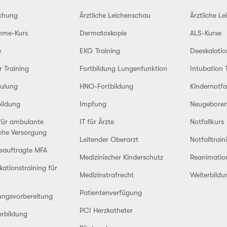
schung
Ärztliche Leichenschau
Ärztliche L
hme-Kurs
Dermatoskopie
ALS-Kurse
e
EKG Training
Deeskalatio
r Training
Fortbildung Lungenfunktion
Intubation 
ulung
HNO-Fortbildung
Kindernotfa
ildung
Impfung
Neugeboren
für ambulante
IT für Ärzte
Notfallkurs
che Versorgung
Leitender Oberarzt
Notfalltrain
eauftragte MFA
Medizinischer Kinderschutz
Reanimation
tionstraining für
Medizinstrafrecht
Weiterbild
Patientenverfügung
ungsvorbereitung
PCI Herzkatheter
erbildung