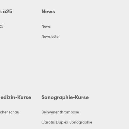
s ä25
News
25
News
Newsletter
edizin-Kurse
Sonographie-Kurse
eichenschau
Beinvenenthrombose
Carotis Duplex Sonographie