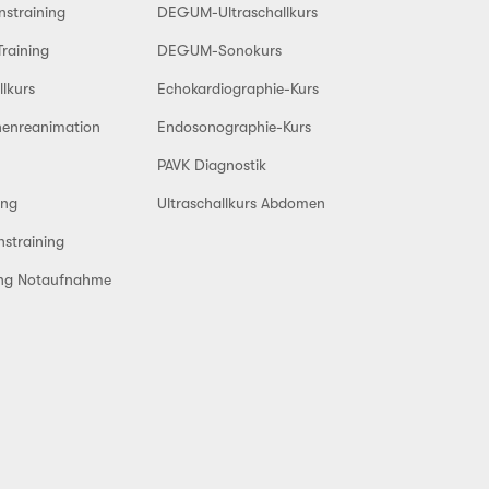
nstraining
DEGUM-Ultraschallkurs
Training
DEGUM-Sonokurs
llkurs
Echokardiographie-Kurs
enreanimation
Endosonographie-Kurs
PAVK Diagnostik
ing
Ultraschallkurs Abdomen
straining
ung Notaufnahme