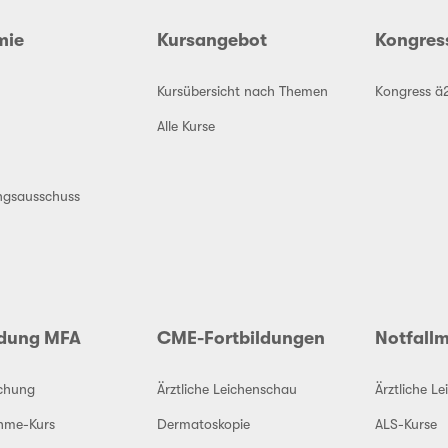
mie
Kursangebot
Kongres
Kursübersicht nach Themen
Kongress ä
Alle Kurse
ngsausschuss
ldung MFA
CME-Fortbildungen
Notfallm
schung
Ärztliche Leichenschau
Ärztliche L
hme-Kurs
Dermatoskopie
ALS-Kurse