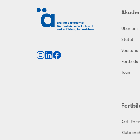
Akade
Über uns
Statut
Vorstand
Fortbildu
Team
Fortbi
Arzt-For
Blutabna