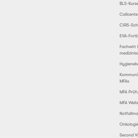
BLS-Kurs
Callcente
CIRS-Sch
EVA-Fortb
Fachwirt 
medizinis
Hygieneb
Kommunika
MFAs
MFA Prüf
MFA Weit
Notfallm
Onkologie
Second Vi