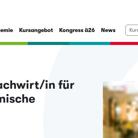
demie
Kursangebot
Kongress ä26
News
achwirt/in für
nische