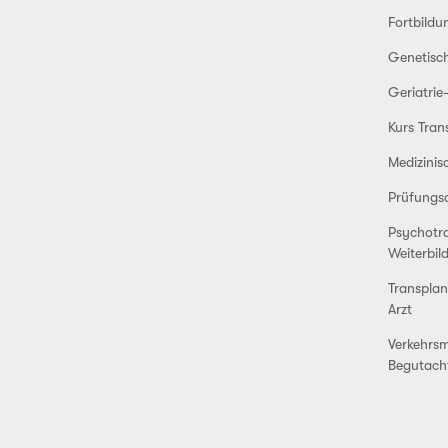
Fortbildu
Genetisc
Geriatrie
Kurs Tran
Medizini
Prüfungs
Psychotr
Weiterbil
Transplan
Arzt
Verkehrsm
Begutach