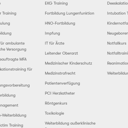
e
EKG Training
Deeskalatio
r Training
Fortbildung Lungenfunktion
Intubation 
ulung
HNO-Fortbildung
Kindernotfa
ildung
Impfung
Neugeboren
für ambulante
IT für Ärzte
Notfallkurs
che Versorgung
Leitender Oberarzt
Notfalltrain
eauftragte MFA
Medizinischer Kinderschutz
Reanimation
tionstraining für
Medizinstrafrecht
Weiterbild
Patientenverfügung
ungsvorbereitung
PCI Herzkatheter
erbildung
Röntgenkurs
anagement
Toxikologie
-Weiterbildung
Weiterbildung außerklinische
ctim Training