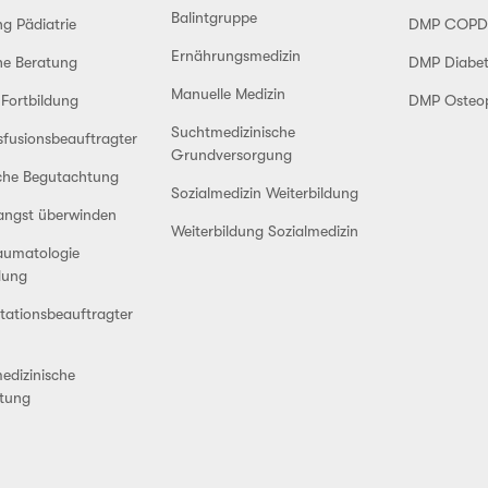
Balintgruppe
ng Pädiatrie
DMP COPD
Ernährungsmedizin
he Beratung
DMP Diabet
Manuelle Medizin
-Fortbildung
DMP Osteo
Suchtmedizinische
sfusionsbeauftragter
Grundversorgung
sche Begutachtung
Sozialmedizin Weiterbildung
angst überwinden
Weiterbildung Sozialmedizin
aumatologie
dung
tationsbeauftragter
edizinische
tung