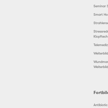
Seminar S
Smart Hos
Strahlens
Stressred
Klopftech
Telemediz
Weiterbil
Wundman
Weiterbil
Fortbi
Antibioti