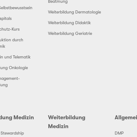
Beatmung
elbstbewusstsein
Weiterbildung Dermatologie
pitals
Weiterbildung Didaktik
chutz-Kurs
Weiterbildung Geriatrie
uktion durch
nik
in und Telematik
dung Onkologie
agement-
dung
ldung Medizin
Weiterbildung
Allgeme
Medizin
c Stewardship
DMP